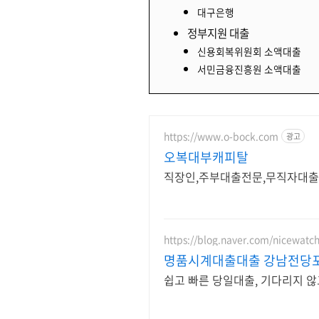
대구은행
정부지원 대출
신용회복위원회 소액대출
서민금융진흥원 소액대출
https://www.o-bock.com
광고
오복대부캐피탈
직장인,주부대출전문,무직자대출
https://blog.naver.com/nicewatc
명품시계대출대출 강남전당
쉽고 빠른 당일대출, 기다리지 않