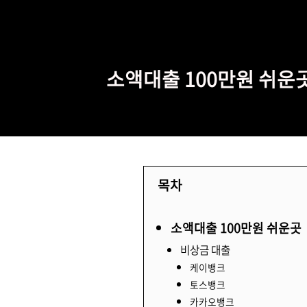
-->
본문 바로가기
카테고리 없음
소액대출 100만원 쉬운
by 폐기 필요
2024. 4. 18.
목차
소액대출 100만원 쉬운곳
비상금 대출
케이뱅크
토스뱅크
카카오뱅크